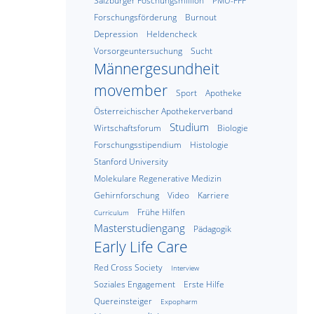
Salzburger Foschungsmillion
PMU-FFF
Forschungsförderung
Burnout
Depression
Heldencheck
Vorsorgeuntersuchung
Sucht
Männergesundheit
movember
Sport
Apotheke
Österreichischer Apothekerverband
Studium
Wirtschaftsforum
Biologie
Forschungsstipendium
Histologie
Stanford University
Molekulare Regenerative Medizin
Gehirnforschung
Video
Karriere
Frühe Hilfen
Curriculum
Masterstudiengang
Pädagogik
Early Life Care
Red Cross Society
Interview
Soziales Engagement
Erste Hilfe
Quereinsteiger
Expopharm