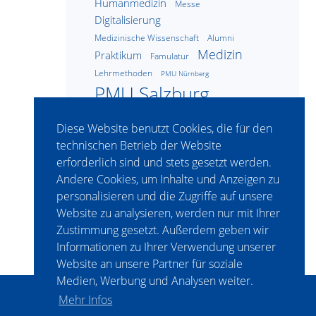
Humanmedizin
Messe
Digitalisierung
Medizinische Wissenschaft
Alumni
Medizin
Praktikum
Famulatur
Lehrmethoden
PMU Nürnberg
PMU Salzburg
Pharmazie
Pflegewissenschaft
Diese Website benutzt Cookies, die für den
technischen Betrieb der Website
erforderlich sind und stets gesetzt werden.
FACEBOOK
Andere Cookies, um Inhalte und Anzeigen zu
Paracelsus Medizinische
personalisieren und die Zugriffe auf unsere
Privatuniversität (PMU)
Website zu analysieren, werden nur mit Ihrer
Zustimmung gesetzt. Außerdem geben wir
Informationen zu Ihrer Verwendung unserer
Website an unsere Partner für soziale
Medien, Werbung und Analysen weiter.
Mehr Infos